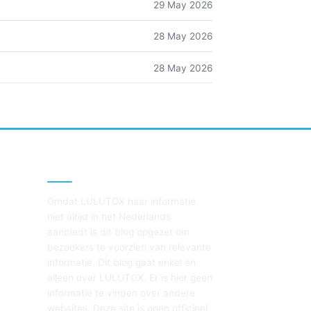
29 May 2026
28 May 2026
28 May 2026
À PROPOS DE CE SITE
Omdat LULUTOX haar informatie
niet altijd in het Nederlands
aanbiedt is dit blog opgezet om
bezoekers te voorzien van relevante
informatie. Dit blog gaat enkel en
alleen over LULUTOX. Er is hier geen
informatie te vinden over andere
websites. Deze site is geen officieel