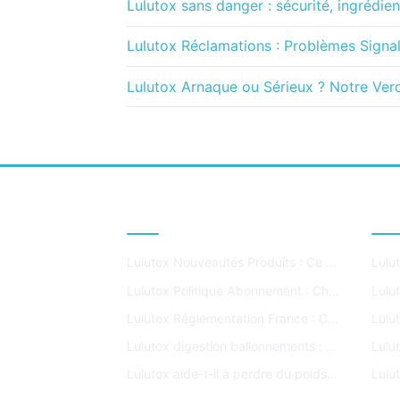
Lulutox sans danger : sécurité, ingrédie
Lulutox Réclamations : Problèmes Signal
Lulutox Arnaque ou Sérieux ? Notre Ver
DERNIERS ARTICLES
ART
Lulutox Nouveautés Produits : Ce Qui Change en 2026
Lulutox Politique Abonnement : Changements Clés 2024
Lulutox Réglementation France : Conformité DGCCRF
Lulutox digestion ballonnements : soulage-t-il vraiment ?
Lulutox aide-t-il à perdre du poids ? Avis honnête