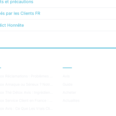
nts et précautions
és par les Clients FR
dict Honnête
ICLES POPULAIRES
CATÉGORIES
Lulutox Réclamations : Problèmes Signalés par les Clients FR
Avis
Lulutox Arnaque ou Sérieux ? Notre Verdict Honnête
Guide
Lulutox Thé Détox Avis : Ingrédients, Effets et Résultats
Acheter
Lulutox Service Client en France : Email, Délais et Conseils
Actualites
Lulutox Avis : Ce Que Les Vrais Clients Pensent