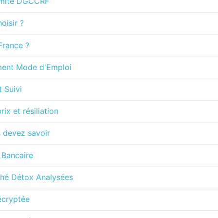
ormité DGCCRF
oisir ?
France ?
ment Mode d'Emploi
t Suivi
x et résiliation
s devez savoir
 Bancaire
 Thé Détox Analysées
écryptée