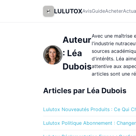
LULUTOX
Avis
Guide
Acheter
Actua
Avec une maîtrise e
Auteur
l'industrie nutraceu
: Léa
sources académiques
d'intérêts. Léa aim
Dubois
attentive aux aspe
articles sont une 
Articles par Léa Dubois
Lulutox Nouveautés Produits : Ce Qui 
Lulutox Politique Abonnement : Change