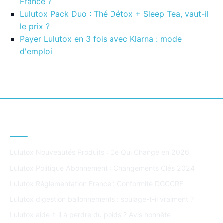
France ?
Lulutox Pack Duo : Thé Détox + Sleep Tea, vaut-il
le prix ?
Payer Lulutox en 3 fois avec Klarna : mode
d'emploi
DERNIERS ARTICLES
Lulutox Nouveautés Produits : Ce Qui Change en 2026
Lulutox Politique Abonnement : Changements Clés 2024
Lulutox Réglementation France : Conformité DGCCRF
Lulutox digestion ballonnements : soulage-t-il vraiment ?
Lulutox aide-t-il à perdre du poids ? Avis honnête