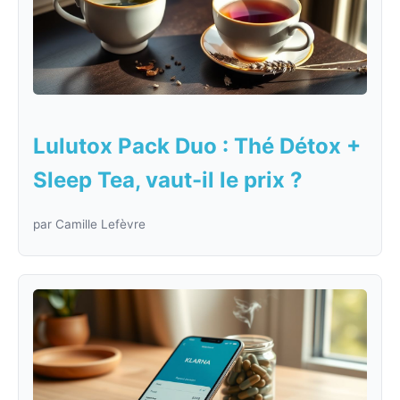
Lulutox Pack Duo : Thé Détox +
Sleep Tea, vaut-il le prix ?
par Camille Lefèvre