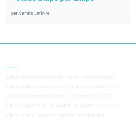
par Camille Lefèvre
DERNIERS ARTICLES
Lulutox Nouveautés Produits : Ce Qui Change en 2026
Lulutox Politique Abonnement : Changements Clés 2024
Lulutox Réglementation France : Conformité DGCCRF
Lulutox digestion ballonnements : soulage-t-il vraiment ?
Lulutox aide-t-il à perdre du poids ? Avis honnête
ARTICLES POPULAIRES