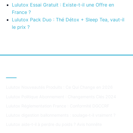
Lulutox Essai Gratuit : Existe-t-il une Offre en
France ?
Lulutox Pack Duo : Thé Détox + Sleep Tea, vaut-il
le prix ?
DERNIERS ARTICLES
Lulutox Nouveautés Produits : Ce Qui Change en 2026
Lulutox Politique Abonnement : Changements Clés 2024
Lulutox Réglementation France : Conformité DGCCRF
Lulutox digestion ballonnements : soulage-t-il vraiment ?
Lulutox aide-t-il à perdre du poids ? Avis honnête