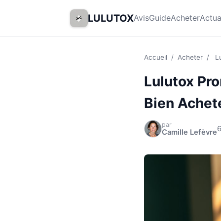
LULUTOX
Avis
Guide
Acheter
Actua
Accueil
/
Acheter
/
L
Lulutox Pro
Bien Achet
par
6
Camille Lefèvre