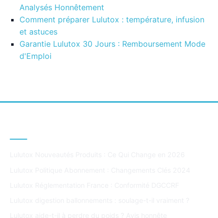
Analysés Honnêtement
Comment préparer Lulutox : température, infusion
et astuces
Garantie Lulutox 30 Jours : Remboursement Mode
d'Emploi
DERNIERS ARTICLES
Lulutox Nouveautés Produits : Ce Qui Change en 2026
Lulutox Politique Abonnement : Changements Clés 2024
Lulutox Réglementation France : Conformité DGCCRF
Lulutox digestion ballonnements : soulage-t-il vraiment ?
Lulutox aide-t-il à perdre du poids ? Avis honnête