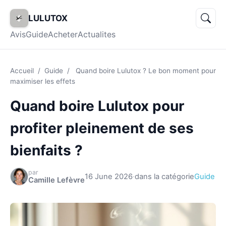
LULUTOX
Avis
Guide
Acheter
Actualites
Accueil
/
Guide
/
Quand boire Lulutox ? Le bon moment pour
maximiser les effets
Quand boire Lulutox pour
profiter pleinement de ses
bienfaits ?
par
16 June 2026
·
dans la catégorie
Guide
Camille Lefèvre