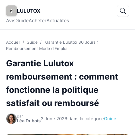
LULUTOX
Avis
Guide
Acheter
Actualites
Accueil
/
Guide
/
Garantie Lulutox 30 Jours :
Remboursement Mode d'Emploi
Garantie Lulutox
remboursement : comment
fonctionne la politique
satisfait ou remboursé
par
3 June 2026
·
dans la catégorie
Guide
Léa Dubois