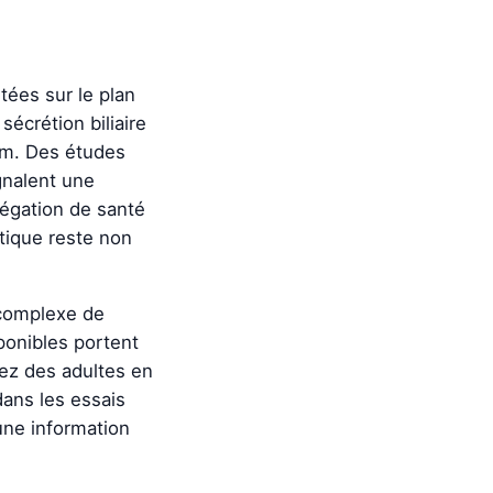
tées sur le plan
écrétion biliaire
ium. Des études
gnalent une
légation de santé
utique reste non
 complexe de
ponibles portent
hez des adultes en
ans les essais
une information