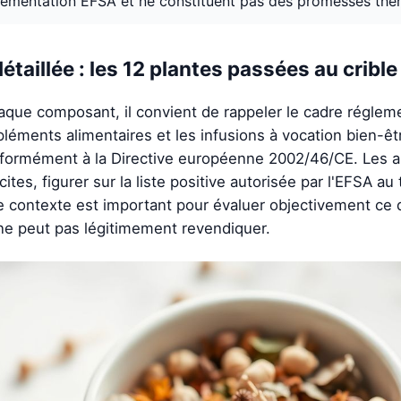
lementation EFSA et ne constituent pas des promesses thé
taillée : les 12 plantes passées au crible
aque composant, il convient de rappeler le cadre régleme
léments alimentaires et les infusions à vocation bien-êt
formément à la Directive européenne 2002/46/CE. Les al
icites, figurer sur la liste positive autorisée par l'EFSA a
 contexte est important pour évaluer objectivement ce
ne peut pas légitimement revendiquer.