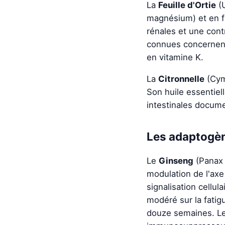
La
Feuille d'Ortie
(U
magnésium) et en fla
rénales et une cont
connues concernent
en vitamine K.
La
Citronnelle
(Cymb
Son huile essentiel
intestinales docume
Les adaptogèn
Le
Ginseng
(Panax 
modulation de l'axe
signalisation cellu
modéré sur la fatig
douze semaines. Les