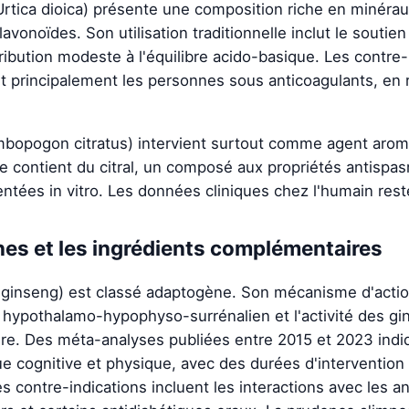
rtica dioica) présente une composition riche en minéraux
vonoïdes. Son utilisation traditionnelle inclut le soutie
ribution modeste à l'équilibre acido-basique. Les contre-
 principalement les personnes sous anticoagulants, en r
opogon citratus) intervient surtout comme agent aromat
le contient du citral, un composé aux propriétés antisp
ntées in vitro. Les données cliniques chez l'humain reste
es et les ingrédients complémentaires
ginseng) est classé adaptogène. Son mécanisme d'actio
 hypothalamo-hypophyso-surrénalien et l'activité des gi
laire. Des méta-analyses publiées entre 2015 et 2023 indi
ue cognitive et physique, avec des durées d'intervention 
 contre-indications incluent les interactions avec les an