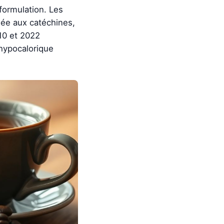
formulation. Les
iée aux catéchines,
10 et 2022
 hypocalorique
.