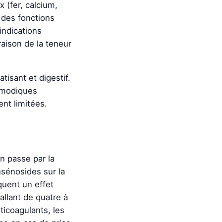
 (fer, calcium,
n des fonctions
indications
aison de la teneur
isant et digestif.
asmodiques
nt limitées.
n passe par la
nsénosides sur la
quent un effet
allant de quatre à
ticoagulants, les