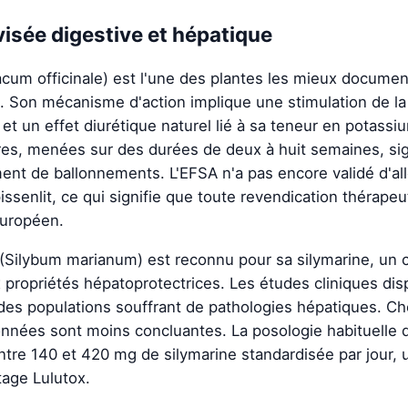
visée digestive et hépatique
cum officinale) est l'une des plantes les mieux documen
 Son mécanisme d'action implique une stimulation de la s
) et un effet diurétique naturel lié à sa teneur en potass
ires, menées sur des durées de deux à huit semaines, si
ent de ballonnements. L'EFSA n'a pas encore validé d'al
issenlit, ce qui signifie que toute revendication thérape
européen.
(Silybum marianum) est reconnu pour sa silymarine, un
 propriétés hépatoprotectrices. Les études cliniques dis
des populations souffrant de pathologies hépatiques. C
nnées sont moins concluantes. La posologie habituelle d
entre 140 et 420 mg de silymarine standardisée par jour, 
tage Lulutox.