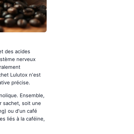
et des acides
système nerveux
éralement
het Lulutox n'est
ative précise.
énolique. Ensemble,
r sachet, soit une
mg) ou d'un café
s liés à la caféine,