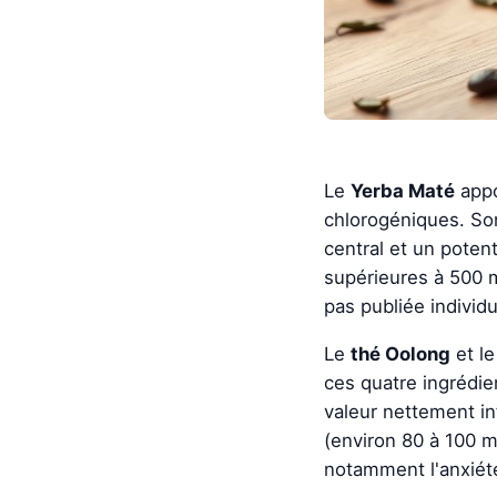
Le
Yerba Maté
appo
chlorogéniques. So
central et un poten
supérieures à 500 m
pas publiée individu
Le
thé Oolong
et l
ces quatre ingrédie
valeur nettement in
(environ 80 à 100 mg
notamment l'anxiét