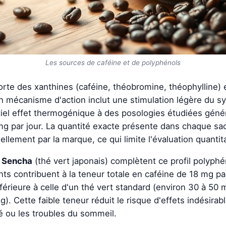
Les sources de caféine et de polyphénols
rte des xanthines (caféine, théobromine, théophylline) 
n mécanisme d'action inclut une stimulation légère du 
tiel effet thermogénique à des posologies étudiées gén
g par jour. La quantité exacte présente dans chaque sac
ellement par la marque, ce qui limite l'évaluation quantit
e
Sencha
(thé vert japonais) complètent ce profil polyph
nts contribuent à la teneur totale en caféine de 18 mg pa
férieure à celle d'un thé vert standard (environ 30 à 50 
). Cette faible teneur réduit le risque d'effets indésirable
é ou les troubles du sommeil.