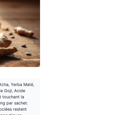
atcha, Yerba Maté,
de Goji, Acide
 touchant la
 mg par sachet.
ociées restent