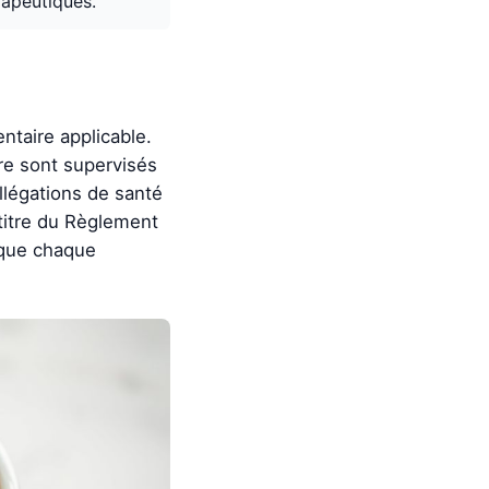
rapeutiques.
ntaire applicable.
re sont supervisés
légations de santé
u titre du Règlement
 que chaque