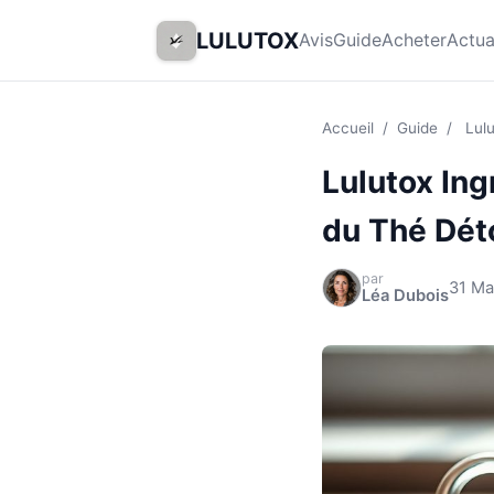
LULUTOX
Avis
Guide
Acheter
Actua
Accueil
/
Guide
/
Lul
Lulutox Ing
du Thé Dét
par
31 Ma
Léa Dubois