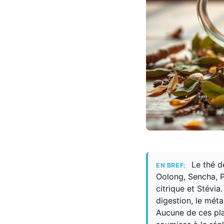
Le thé d
EN BREF:
Oolong, Sencha, Pi
citrique et Stévi
digestion, le méta
Aucune de ces pla