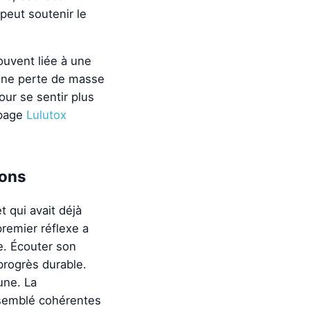
 peut soutenir le
ouvent liée à une
 une perte de masse
our se sentir plus
 page
Lulutox
ions
t qui avait déjà
remier réflexe a
se. Écouter son
progrès durable.
une. La
t semblé cohérentes