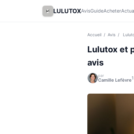
LULUTOX
Avis
Guide
Acheter
Actua
Accueil
/
Avis
/
Lulut
Lulutox et 
avis
par
1
Camille Lefèvre