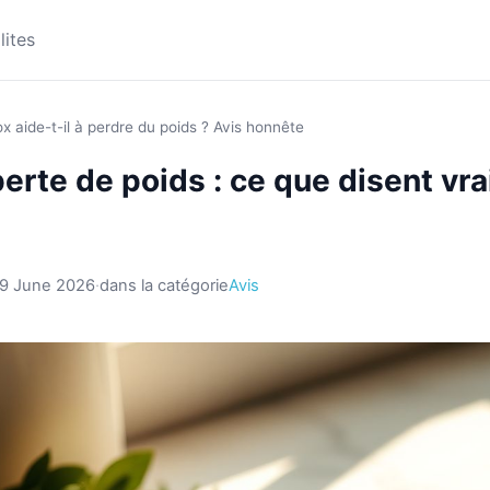
lites
ox aide-t-il à perdre du poids ? Avis honnête
perte de poids : ce que disent vr
9 June 2026
·
dans la catégorie
Avis