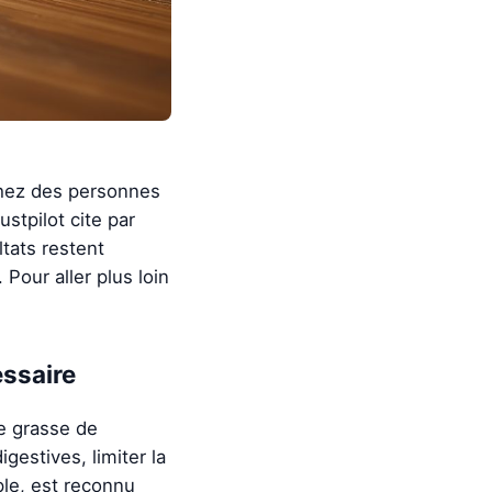
chez des personnes
stpilot cite par
ltats restent
Pour aller plus loin
essaire
se grasse de
gestives, limiter la
ple, est reconnu