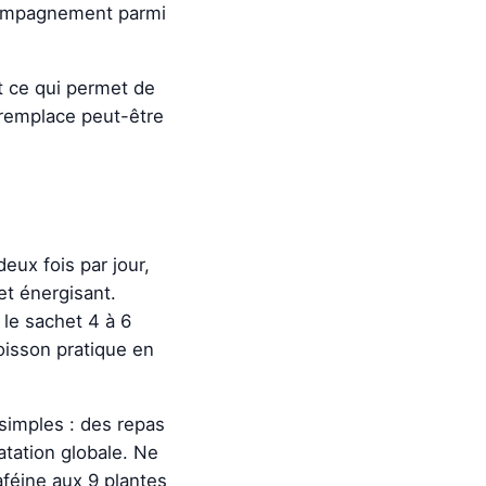
ccompagnement parmi
t ce qui permet de
 remplace peut-être
eux fois par jour,
et énergisant.
 le sachet 4 à 6
oisson pratique en
simples : des repas
atation globale. Ne
aféine aux 9 plantes