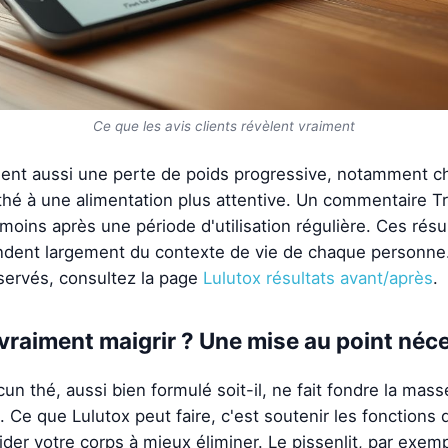
Ce que les avis clients révèlent vraiment
uent aussi une perte de poids progressive, notamment 
thé à une alimentation plus attentive. Un commentaire Tru
moins après une période d'utilisation régulière. Ces résu
ndent largement du contexte de vie de chaque personne. 
bservés, consultez la page
Lulutox résultats avant/après
.
l vraiment maigrir ? Une mise au point néc
un thé, aussi bien formulé soit-il, ne fait fondre la mas
e que Lulutox peut faire, c'est soutenir les fonctions di
aider votre corps à mieux éliminer. Le pissenlit, par exem